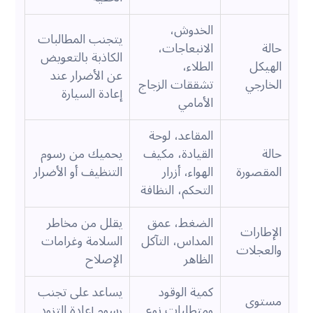
الخدوش،
يتجنب المطالبات
حالة
الانبعاجات،
الكاذبة بالتعويض
الهيكل
الطلاء،
عن الأضرار عند
الخارجي
تشققات الزجاج
إعادة السيارة
الأمامي
المقاعد، لوحة
حالة
القيادة، مكيف
يحميك من رسوم
المقصورة
الهواء، أزرار
التنظيف أو الأضرار
التحكم، النظافة
الضغط، عمق
يقلل من مخاطر
الإطارات
المداس، التآكل
السلامة وغرامات
والعجلات
الظاهر
الإصلاح
كمية الوقود
يساعد على تجنب
مستوى
ومتطلبات نوع
رسوم إعادة التزود