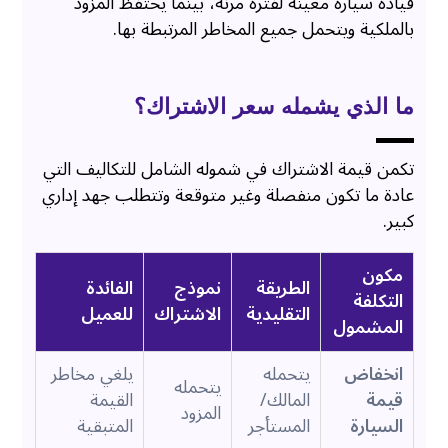
قيادة سيارة معينة لفترة مرنة، بينما يحتفظ المزود
بالملكية ويتحمل جميع المخاطر المرتبطة بها.
ما الذي يشمله سعر الاشتراك؟
تكمن قيمة الاشتراك في شموله الشامل للتكاليف التي
عادة ما تكون منفصلة وغير متوقعة وتتطلب جهد إداري
كبير.
مكون
الطريقة
نموذج
الفائدة
التكلفة
التقليدية
الاشتراك
للعميل
المشمول
انخفاض
يتحمله
يلغي مخاطر
يتحمله
قيمة
المالك/
القيمة
المزود
السيارة
المستأجر
المتبقية