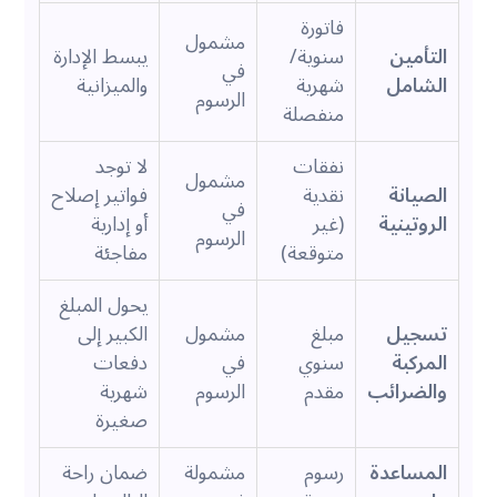
فاتورة
مشمول
التأمين
سنوية/
يبسط الإدارة
في
الشامل
شهرية
والميزانية
الرسوم
منفصلة
نفقات
لا توجد
مشمول
الصيانة
نقدية
فواتير إصلاح
في
الروتينية
(غير
أو إدارية
الرسوم
متوقعة)
مفاجئة
يحول المبلغ
تسجيل
مبلغ
مشمول
الكبير إلى
المركبة
سنوي
في
دفعات
والضرائب
مقدم
الرسوم
شهرية
صغيرة
المساعدة
رسوم
مشمولة
ضمان راحة