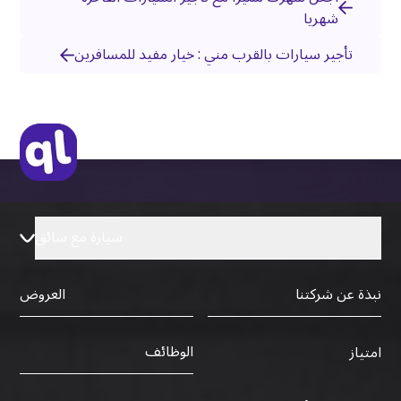
شهريا
تأجير سيارات بالقرب مني : خيار مفيد للمسافرين
سيارة مع سائق
نبذة عن شركتنا
العروض
الوظائف
امتياز