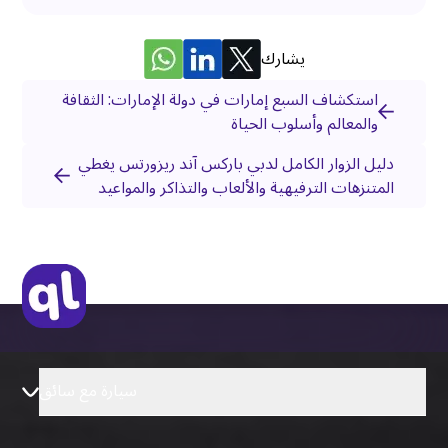
يشارك
استكشاف السبع إمارات في دولة الإمارات: الثقافة
والمعالم وأسلوب الحياة
دليل الزوار الكامل لدبي باركس آند ريزورتس يغطي
المتنزهات الترفيهية والألعاب والتذاكر والمواعيد
سيارة مع سائق